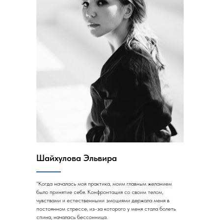
Шайхулова Эльвира
"Когда началась моя практика, моим главным желанием
было принятие себя. Конфронтация со своим телом,
чувствами и естественными эмоциями держала меня в
постоянном стрессе, из-за которого у меня стала болеть
спина, началась бессонница.