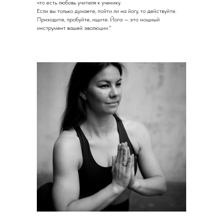
что есть любовь учителя к ученику.
Если вы только думаете, пойти ли на йогу, то действуйте.
Приходите, пробуйте, ищите. Йога — это мощный
инструмент вашей эволюции."