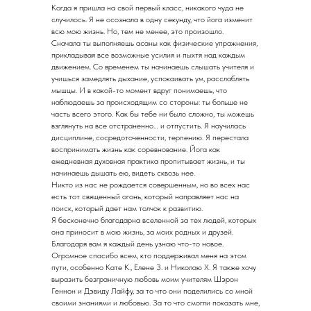
Когда я пришла на свой первый класс, никакого чуда не
случилось. Я не осознала в одну секунду, что йога изменит
всю мою жизнь. Но, тем не менее, это произошло.
Сначала ты выполняешь асаны как физические упражнения,
прикладывая все возможные усилия и пыхтя над каждым
движением. Со временем ты начинаешь слышать учителя и
учишься замедлять дыхание, успокаивать ум, расслаблять
мышцы. И в какой-то момент вдруг понимаешь, что
наблюдаешь за происходящим со стороны: ты больше не
часть всего этого. Как бы тебе ни было сложно, ты можешь
взглянуть на все отстраненно… и отпустить. Я научилась
дисциплине, сосредоточенности, терпению. Я перестала
воспринимать жизнь как соревнование. Йога как
ежедневная духовная практика пропитывает жизнь, и ты
начинаешь дышать ею, видеть сквозь нее.
Никто из нас не рождается совершенным, но во всех нас
есть тот священный огонь, который направляет нас на
поиск, который дает нам толчок к развитию.
Я бесконечно благодарна вселенной за тех людей, которых
она приносит в мою жизнь, за моих родных и друзей.
Благодаря вам я каждый день узнаю что-то новое.
Огромное спасибо всем, кто поддерживал меня на этом
пути, особенно Кате К., Елене З. и Николаю Х. Я также хочу
выразить безграничную любовь моим учителям Шэрон
Геннон и Дэвиду Лайфу, за то что они поделились со мной
своими знаниями и любовью. За то что смогли показать мне,