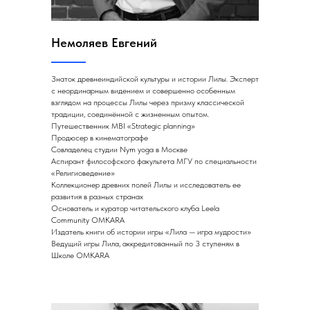
Немоляев Евгений
Знаток древнеиндийской культуры и истории Лилы. Эксперт
с неординарным видением и совершенно особенным
взглядом на процессы Лилы через призму классической
традиции, соединённой с жизненным опытом.
Путешественник MBI «Strategic planning»
Продюсер в кинематографе
Совладелец студии Nym yoga в Москве
Аспирант философского факультета МГУ по специальности
«Религиоведение»
Коллекционер древних полей Лилы и исследователь ее
развития в разных странах
Основатель и куратор читательского клуба Leela
Community OMKARA
Издатель книги об истории игры «Лила — игра мудрости»
Ведущий игры Лила, аккредитованный по 3 ступеням в
Школе OMKARA