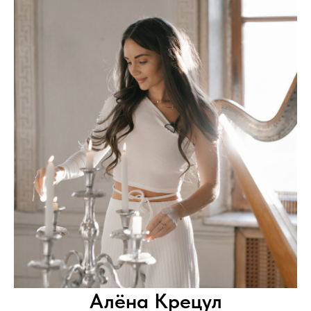
Алёна Крецул