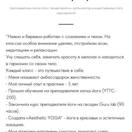
преподаватель хатха-йоги, гвоздетерапии, организатор концептуальных йога
мероприятий
"Нежно и бережно работаю с сознанием и телом. На
классах особое внимание уделяю, отстройкам асан,
медитациям и релаксации.
Учу слышать себя, замечать красоту в мелочах и находиться
в гармонии со своим тело.
Каждый класс - это путешествие в себя.
• Меня называют амбассадором женственности.
• Мой личный опыт в практике - 5 лет.
• Прошла обучение на преподавателя хатха-йоги (YTTC-
200).
• Закончила курс преподвателя йоги на гвоздях Guru lab (90
часов).
• Создала «Aesthetic YOGA" - йога в красивых и эстетичных
локациях.
• Мои практики наполнены смыслом, помогают снять